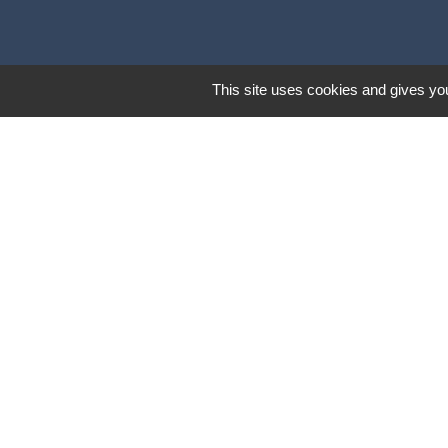
This site uses cookies and gives you
Liens
Coeur d'Ostevent Tour
Département du Nord
Région des Hauts-de-F
Parc naturel régional S
Coeur d'Ostrevent Aggl
Mentions légales
-
Poli