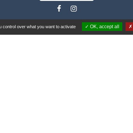
 control over what you want to activate
OK, accept all
isme
Spel
rance
carpe Escaut
o (COA)
tique de confidentialité
-
Accessibilité
-
Plan du site
Site créé en partenariat avec Réseau des Communes