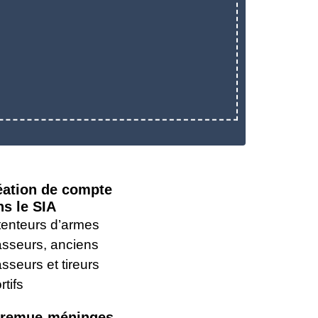
éation de compte
ns le SIA
enteurs d’armes
sseurs, anciens
sseurs et tireurs
rtifs
 remue-méninges