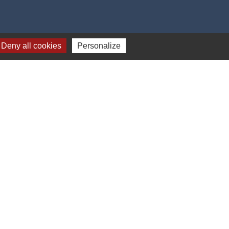
Deny all cookies
Personalize
Jumelage
dhurst (Kent - ANGLETERRE)
-
Gestion des cookies