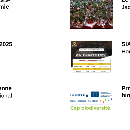
mie
Jac
2025
SI
Hor
enne
Pr
bio
ional