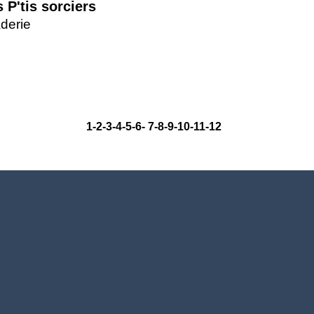
 P'tis sorciers
derie
1
-2
-3
-4
-5
-6
-
7
-8
-9
-10
-11
-12