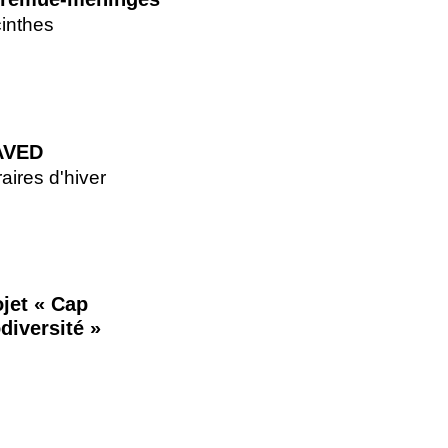
inthes
AVED
aires d'hiver
ojet « Cap
diversité »