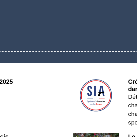
2025
Cr
da
Dét
cha
cha
spo
sis-
Le