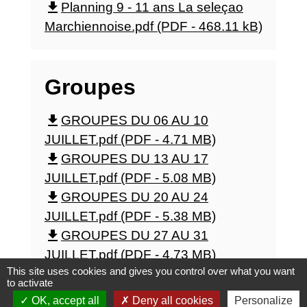
file_download
Planning 9 - 11 ans La seleçao
Marchiennoise.pdf (PDF - 468.11 kB)
Groupes
file_download
GROUPES DU 06 AU 10
JUILLET.pdf (PDF - 4.71 MB)
file_download
GROUPES DU 13 AU 17
JUILLET.pdf (PDF - 5.08 MB)
file_download
GROUPES DU 20 AU 24
JUILLET.pdf (PDF - 5.38 MB)
file_download
GROUPES DU 27 AU 31
JUILLET.pdf (PDF - 4.73 MB)
This site uses cookies and gives you control over what you want
to activate
OK, accept all
Deny all cookies
Personalize