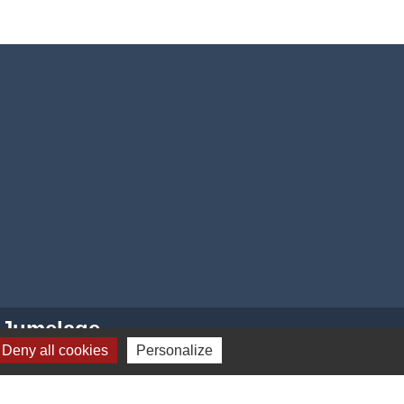
Jumelage
Deny all cookies
Personalize
dhurst (Kent - ANGLETERRE)