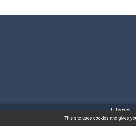
Liens
This site uses cookies and gives you
Coeur d'Ostevent Tour
Département du Nord