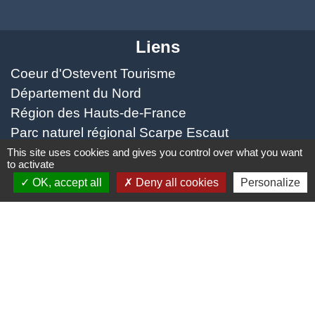
Liens
Coeur d'Ostevent Tourisme
Département du Nord
Région des Hauts-de-France
Parc naturel régional Scarpe Escaut
Coeur d'Ostrevent Agglo (COA)
This site uses cookies and gives you control over what you want
to activate
OK, accept all
Deny all cookies
Personalize
Jumelage
Speldhurst (Kent - ANGLETERRE)
Mentions légales
-
Politique de confidentialité
-
Accessibilité
-
Plan du site
-
Gestion des cookies