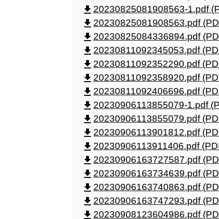
file_download
20230825081908563-1.pdf (P
file_download
20230825081908563.pdf (PDF
file_download
20230825084336894.pdf (PDF
file_download
20230811092345053.pdf (PDF
file_download
20230811092352290.pdf (PDF
file_download
20230811092358920.pdf (PDF
file_download
20230811092406696.pdf (PDF
file_download
20230906113855079-1.pdf (P
file_download
20230906113855079.pdf (PDF
file_download
20230906113901812.pdf (PDF
file_download
20230906113911406.pdf (PDF
file_download
20230906163727587.pdf (PDF
file_download
20230906163734639.pdf (PDF
file_download
20230906163740863.pdf (PDF
file_download
20230906163747293.pdf (PDF
file_download
20230908123604986.pdf (PDF