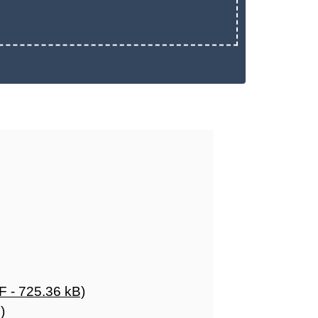
F - 725.36 kB)
)