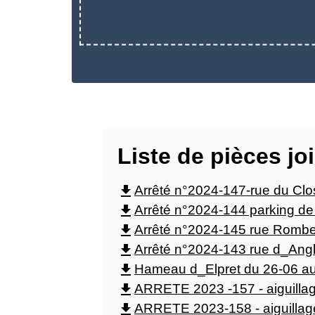
Liste de pièces jo
file_download
Arrêté n°2024-147-rue du Clo
file_download
Arrêté n°2024-144 parking de
file_download
Arrêté n°2024-145 rue Rombe
file_download
Arrêté n°2024-143 rue d_Angl
file_download
Hameau d_Elpret du 26-06 au
file_download
ARRETE 2023 -157 - aiguillag
file_download
ARRETE 2023-158 - aiguillag