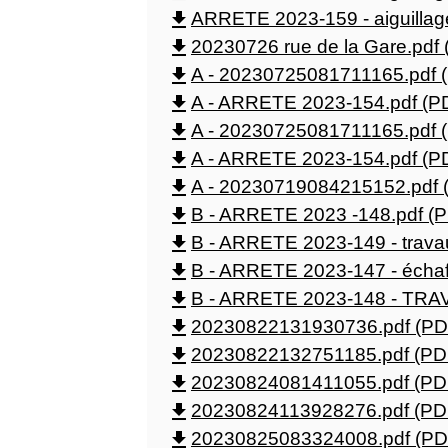
file_download
ARRETE 2023-159 - aiguillage
file_download
20230726 rue de la Gare.pdf 
file_download
A - 20230725081711165.pdf (
file_download
A - ARRETE 2023-154.pdf (PD
file_download
A - 20230725081711165.pdf (
file_download
A - ARRETE 2023-154.pdf (PD
file_download
A - 20230719084215152.pdf (
file_download
B - ARRETE 2023 -148.pdf (P
file_download
B - ARRETE 2023-149 - travau
file_download
B - ARRETE 2023-147 - échaf
file_download
B - ARRETE 2023-148 - TRAV
file_download
20230822131930736.pdf (PDF
file_download
20230822132751185.pdf (PDF
file_download
20230824081411055.pdf (PDF
file_download
20230824113928276.pdf (PDF
file_download
20230825083324008.pdf (PDF