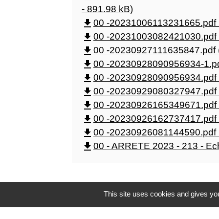
- 891.98 kB)
file_download
00 -20231006113231665.pdf 
file_download
00 -20231003082421030.pdf 
file_download
00 -20230927111635847.pdf 
file_download
00 -20230928090956934-1.pd
file_download
00 -20230928090956934.pdf 
file_download
00 -20230929080327947.pdf 
file_download
00 -20230926165349671.pdf 
file_download
00 -20230926162737417.pdf 
file_download
00 -20230926081144590.pdf 
file_download
00 - ARRETE 2023 - 213 - Ech
This site uses cookies and gives you