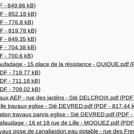
 - 849.86 kB)
 - 852.18 kB)
 - 776.8 kB)
 - 819.78 kB)
 - 849.35 kB)
 - 704.38 kB)
 - 700.6 kB)
fadage - 15 place de la résistance - QUIQUE.pdf (
DF - 719.77 kB)
DF - 711.18 kB)
DF - 709.02 kB)
ux AEP - rue des jardins - Sté DELCROIX.pdf (PDF 
le travaux eglise - Sté DEVRED.pdf (PDF - 817.44 
ion travaux parvis eglise - Sté DEVRED.pdf (PDF -
audage - 16 et 18 rue de Lille - MOGUEZ.pdf (PDF 
aux pose de canaliastion eau potable - rue des Fr