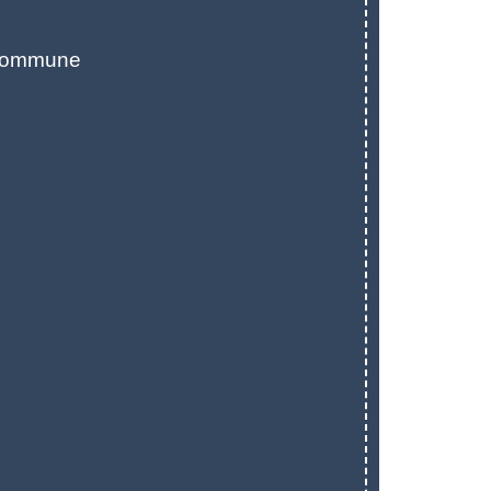
e
 commune