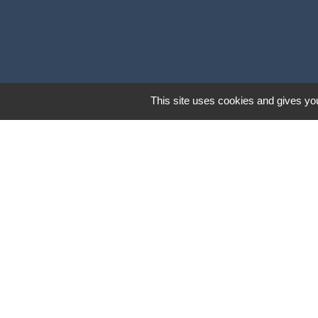
This site uses cookies and gives you
Liens
Coeur d'Ostevent Tour
Département du Nord
Région des Hauts-de-F
Parc naturel régional S
Coeur d'Ostrevent Aggl
Mentions légales
-
Poli