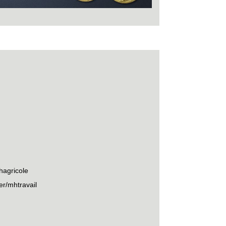
hagricole
r/mhtravail