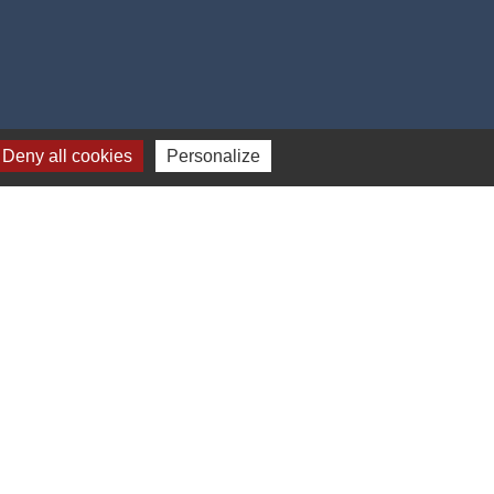
Deny all cookies
Personalize
Jumelage
dhurst (Kent - ANGLETERRE)
-
Gestion des cookies