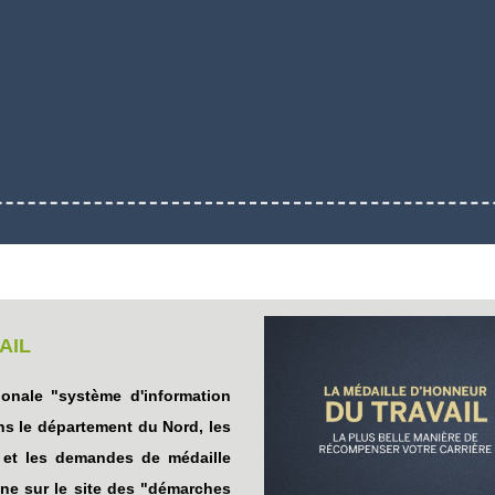
AIL
ionale "système d'information
ans le département du Nord, les
 et les demandes de médaille
gne sur le site des "démarches