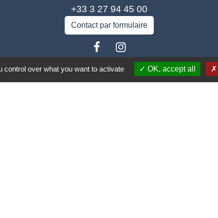
+33 3 27 94 45 00
Contact par formulaire
 control over what you want to activate
OK, accept all
isme
Spel
rance
carpe Escaut
o (COA)
tique de confidentialité
-
Accessibilité
-
Plan du site