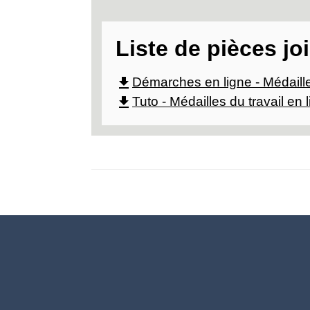
Liste de pièces jo
file_download
Démarches en ligne - Médaille
file_download
Tuto - Médailles du travail en