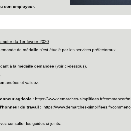
ou son employeur.
ompter du 1er février 2020
.
emande de médaille n’est étudié par les services préfectoraux.
ndant à la médaille demandée (voir ci-dessous),
,
 demandées et validez.
honneur agricole
:
https://www.demarches-simplifiees.fr/commencer/m
'honneur du travail
:
https://www.demarches-simplifiees.fr/commence
z consulter les guides ci-joints.