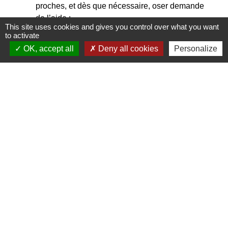
proches, et dès que nécessaire, oser demande
de l’aide ;
This site uses cookies and gives you control over what you want
En retour, prendre des nouvelles des personnes
to activate
fragiles de son entourage.
OK, accept all
Deny all cookies
Personalize
En cette période de canicule, soyez vigilants
lorsque la différence de température entre
l’eau et l’air est importante : vous risquez un
choc thermique. Vous pouvez perdre
connaissance et vous noyer.
En cours
d’eau et plan d’eau
, respectez toujours les
interdictions de baignade, restez dans les
zones surveillées et ne laissez pas les
enfants sans surveillance.