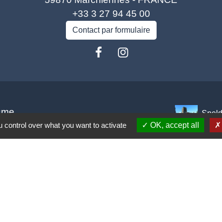
+33 3 27 94 45 00
Contact par formulaire
isme
Spel
 control over what you want to activate
OK, accept all
rance
carpe Escaut
o (COA)
tique de confidentialité
-
Accessibilité
-
Plan du site