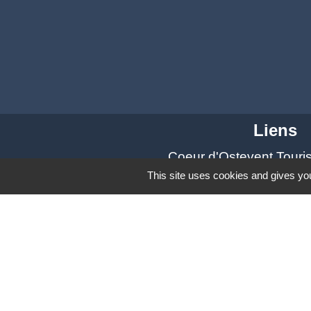
Liens
Coeur d'Ostevent Tour
Département du Nord
This site uses cookies and gives you
Région des Hauts-de-F
Parc naturel régional S
Coeur d'Ostrevent Aggl
Mentions légales
-
Poli