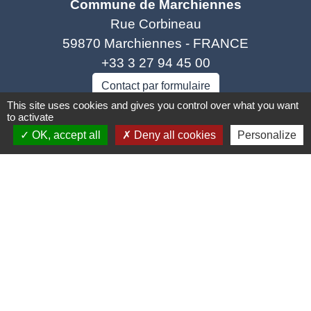
Commune de Marchiennes
Rue Corbineau
59870 Marchiennes - FRANCE
+33 3 27 94 45 00
Contact par formulaire
This site uses cookies and gives you control over what you want
to activate
OK, accept all
Deny all cookies
Personalize
Liens
Coeur d'Ostevent Tourisme
Département du Nord
Région des Hauts-de-France
Parc naturel régional Scarpe Escaut
Coeur d'Ostrevent Agglo (COA)