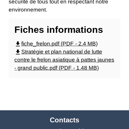
sécurité de tous tout en respectant notre
environnement.
Fiches informations
file_download
fiche_frelon.pdf (PDF - 2.4 MB)
file_download
Stratégie et plan national de lutte
contre le frelon asiatique à pattes jaunes
- grand public.pdf (PDF - 1.48 MB)
Contacts