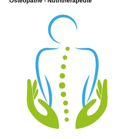
Ostéopathe - Nutrithérapeute