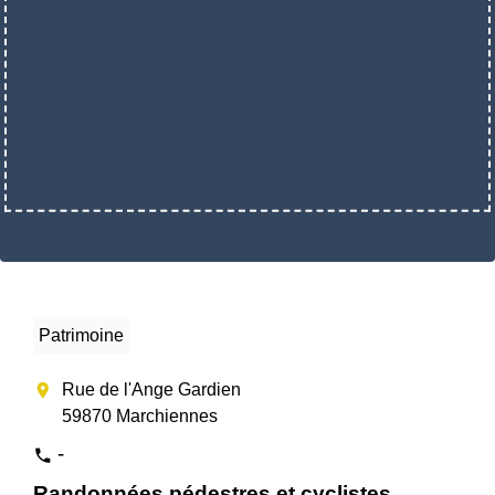
Patrimoine
location_on
Rue de l'Ange Gardien
59870 Marchiennes
-
phone
Randonnées pédestres et cyclistes