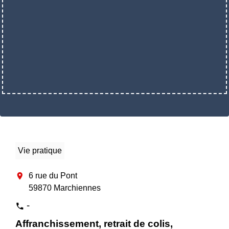
Vie pratique
location_on
6 rue du Pont
59870 Marchiennes
-
phone
Affranchissement, retrait de colis,