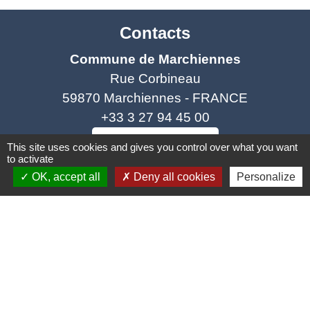
Contacts
Commune de Marchiennes
Rue Corbineau
59870 Marchiennes - FRANCE
+33 3 27 94 45 00
Contact par formulaire
This site uses cookies and gives you control over what you want
to activate
OK, accept all
Deny all cookies
Personalize
Liens
Coeur d'Ostevent Tourisme
Département du Nord
Région des Hauts-de-France