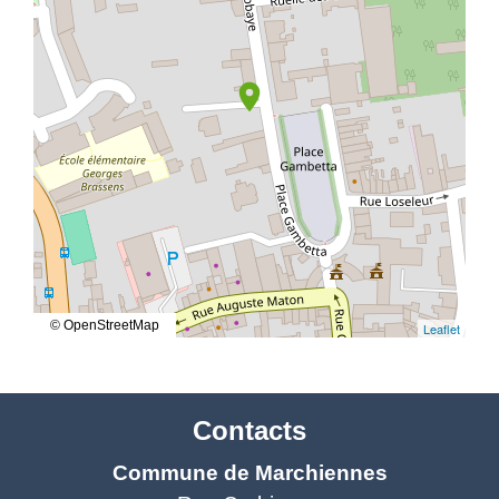
location_on
© OpenStreetMap
Leaflet
Contacts
Commune de Marchiennes