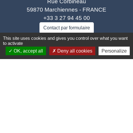
Rue Corbineau
59870 Marchiennes - FRANCE
+33 3 27 94 45 00
Contact par formulaire
This site uses cookies and gives you control over what you want
to activate
OK, accept all
Deny all cookies
Personalize
Liens
Coeur d'Ostevent Tourisme
Département du Nord
Région des Hauts-de-France
Parc naturel régional Scarpe Escaut
Coeur d'Ostrevent Agglo (COA)
Jumelage