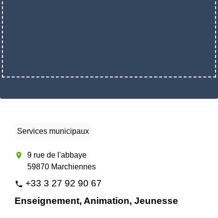
Services municipaux
location_on
9 rue de l'abbaye
59870 Marchiennes
+33 3 27 92 90 67
phone
Enseignement, Animation, Jeunesse