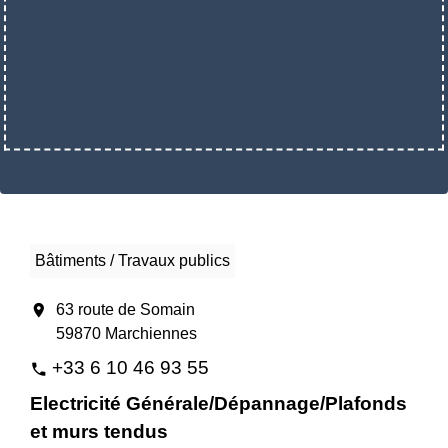
Bâtiments / Travaux publics
location_on
63 route de Somain
59870 Marchiennes
+33 6 10 46 93 55
phone
Electricité Générale/Dépannage/Plafonds
et murs tendus