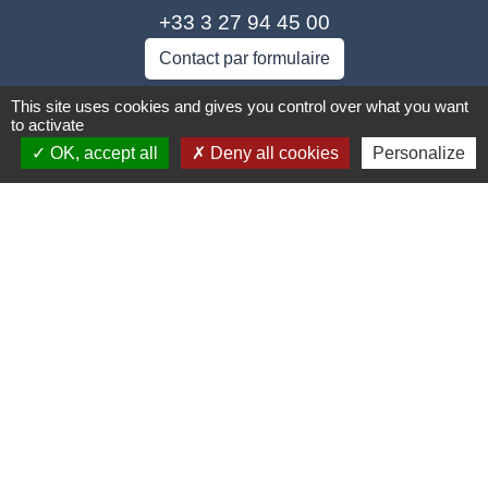
+33 3 27 94 45 00
Contact par formulaire
This site uses cookies and gives you control over what you want
to activate
OK, accept all
Deny all cookies
Personalize
Liens
Coeur d'Ostevent Tourisme
Département du Nord
Région des Hauts-de-France
Parc naturel régional Scarpe Escaut
Coeur d'Ostrevent Agglo (COA)
Jumelage
Speldhurst (Kent - ANGLETERRE)