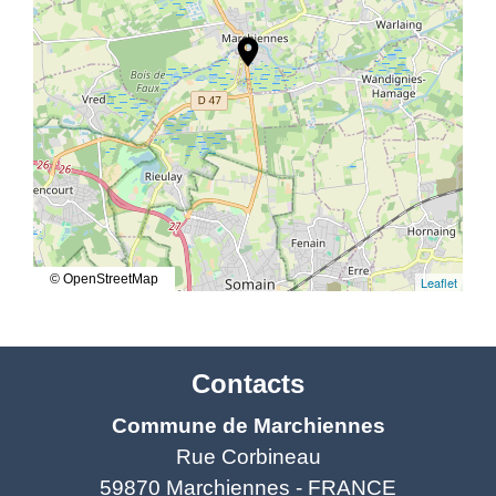
location_on
© OpenStreetMap
Leaflet
Contacts
Commune de Marchiennes
Rue Corbineau
59870 Marchiennes - FRANCE