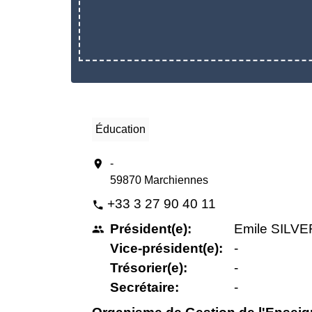
Éducation
location_on
-
59870 Marchiennes
+33 3 27 90 40 11
phone
Président(e):
Emile SILV
people
Vice-président(e):
-
Trésorier(e):
-
Secrétaire:
-