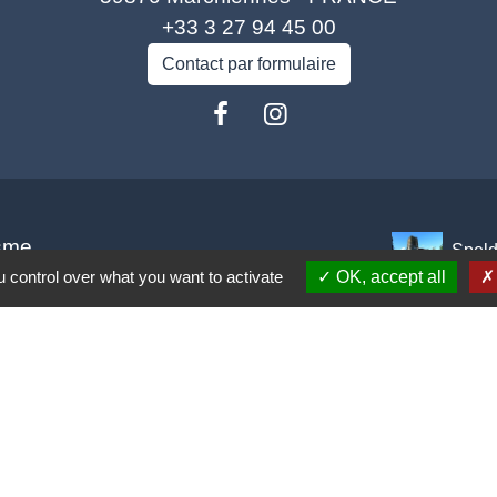
+33 3 27 94 45 00
Contact par formulaire
isme
Spel
 control over what you want to activate
OK, accept all
rance
carpe Escaut
o (COA)
tique de confidentialité
-
Accessibilité
-
Plan du site