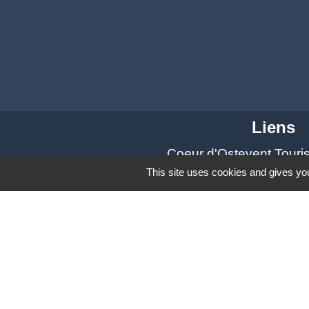
Liens
Coeur d'Ostevent Tour
Département du Nord
This site uses cookies and gives you
Région des Hauts-de-F
Parc naturel régional S
Coeur d'Ostrevent Aggl
Mentions légales
-
Poli