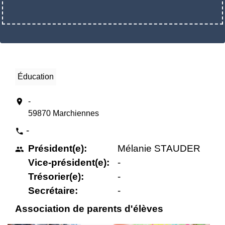
Éducation
location_on
-
59870 Marchiennes
-
phone
Président(e):
Mélanie STAUDER
people
Vice-président(e):
-
Trésorier(e):
-
Secrétaire:
-
Association de parents d'élèves