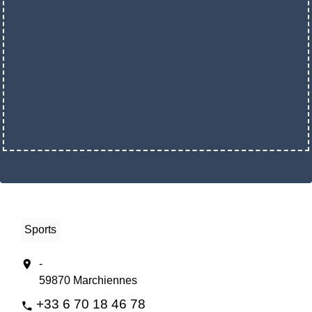
Sports
location_on
-
59870 Marchiennes
+33 6 70 18 46 78
phone