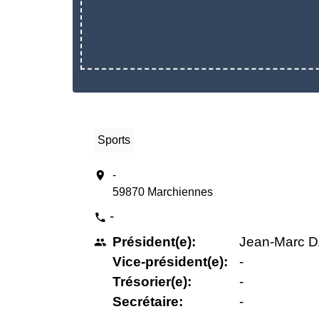
Sports
location_on
-
59870 Marchiennes
-
phone
Président(e):
Jean-Marc 
people
Vice-président(e):
-
Trésorier(e):
-
Secrétaire:
-