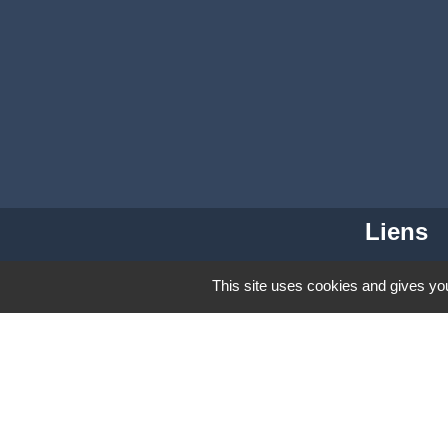
Liens
Coeur d'Ostevent Tour
This site uses cookies and gives you
Département du Nord
Région des Hauts-de-F
Parc naturel régional S
Coeur d'Ostrevent Aggl
Mentions légales
-
Poli