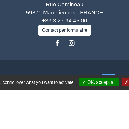
Rue Corbineau
59870 Marchiennes - FRANCE
+33 3 27 94 45 00
Contact par formulaire
isme
Spel
 control over what you want to activate
OK, accept all
rance
carpe Escaut
o (COA)
tique de confidentialité
-
Accessibilité
-
Plan du site