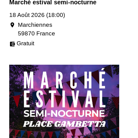
Marché estival semi-nocturne
18 Août 2026 (18:00)
Marchiennes
location_on
59870 France
Gratuit
account_balance_wallet