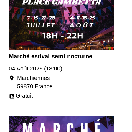
Marché estival semi-nocturne
04 Août 2026 (18:00)
Marchiennes
location_on
59870 France
Gratuit
account_balance_wallet