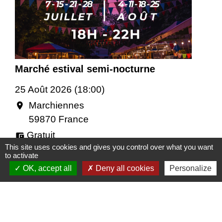
Marché estival semi-nocturne
25 Août 2026 (18:00)
Marchiennes
location_on
59870 France
Gratuit
account_balance_wallet
This site uses cookies and gives you control over what you want
to activate
OK, accept all
Deny all cookies
Personalize
Contacts