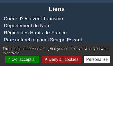
Liens
Coeur d'Ostevent Tourisme
Département du Nord
Région des Hauts-de-France
Parc naturel régional Scarpe Escaut
Coeur d'Ostrevent Agglo (COA)
This site uses cookies and gives you control over what you want
to activate
Jumelage
OK, accept all
Deny all cookies
Personalize
Speldhurst (Kent - ANGLETERRE)
Mentions légales
-
Politique de confidentialité
-
Accessibilité
-
Plan du site
-
Gestion des cookies