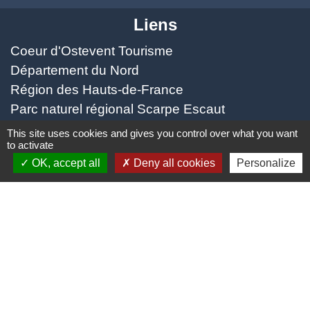
Liens
Coeur d'Ostevent Tourisme
Département du Nord
Région des Hauts-de-France
Parc naturel régional Scarpe Escaut
Coeur d'Ostrevent Agglo (COA)
This site uses cookies and gives you control over what you want
to activate
Jumelage
OK, accept all
Deny all cookies
Personalize
Speldhurst (Kent - ANGLETERRE)
Mentions légales
-
Politique de confidentialité
-
Accessibilité
-
Plan du site
-
Gestion des cookies