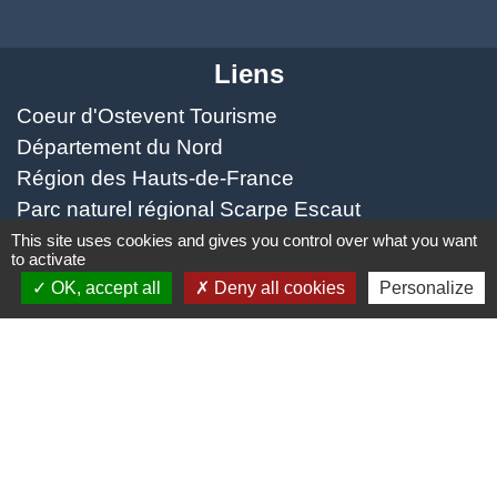
Liens
Coeur d'Ostevent Tourisme
Département du Nord
Région des Hauts-de-France
Parc naturel régional Scarpe Escaut
Coeur d'Ostrevent Agglo (COA)
This site uses cookies and gives you control over what you want
to activate
OK, accept all
Deny all cookies
Personalize
Jumelage
Speldhurst (Kent - ANGLETERRE)
Mentions légales
-
Politique de confidentialité
-
Accessibilité
-
Plan du site
-
Gestion des cookies