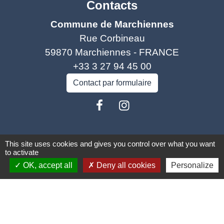
Contacts
Commune de Marchiennes
Rue Corbineau
59870 Marchiennes - FRANCE
+33 3 27 94 45 00
Contact par formulaire
This site uses cookies and gives you control over what you want
Liens
to activate
Coeur d'Ostevent Tourisme
OK, accept all
Deny all cookies
Personalize
Département du Nord
Région des Hauts-de-France
Parc naturel régional Scarpe Escaut
Coeur d'Ostrevent Agglo (COA)