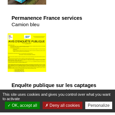
Permanence France services
Camion bleu
Enquête publique sur les captages
d’eau potable de Marchiennes
This site uses cookies and gives you control over what you want
to activate
OK, accept all
Deny all cookies
Personalize
1
-2
-3
-4
-5
-6
-7
-8
-9
-10
-11
-12