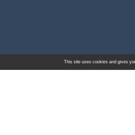
This site uses cookies and gives you
Liens
Coeur d'Ostevent Tour
Département du Nord
Région des Hauts-de-F
Parc naturel régional S
Coeur d'Ostrevent Aggl