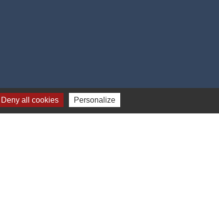
Deny all cookies
Personalize
Jumelage
dhurst (Kent - ANGLETERRE)