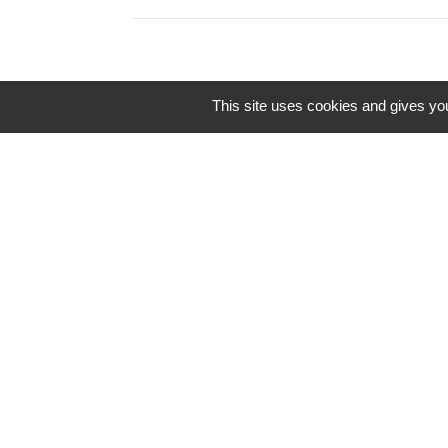
This site uses cookies and gives you
Liens
Coeur d'Ostevent Tour