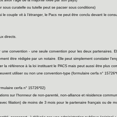
r sous curatelle ou tutelle peut se pacser sous conditions)
si le couple vit à l’étranger, le Pacs ne peut être conclu devant le con
ux directs.
r une convention - une seule convention pour les deux partenaires. El
ement être rédigée par un notaire. Elle peut simplement constater l'en
 la référence à la loi instituant le PACS mais peut aussi être plus comp
uvent utiliser ou non une convention-type (formulaire cerfa n° 15726*
formulaire cerfa n° 15726*02)
tations sur l'honneur de non-parenté, non-alliance et résidence commun
 avec filiation) de moins de 3 mois pour le partenaire français ou de 
dentité, passeport...) délivrée par une administration publique (original 