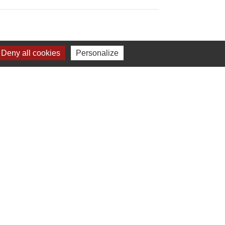
Deny all cookies
Personalize
Jumelage
dhurst (Kent - ANGLETERRE)