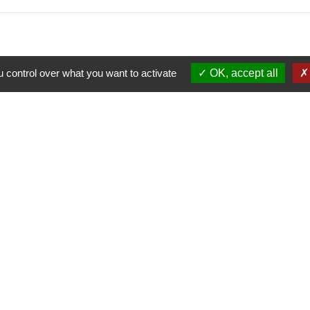
 control over what you want to activate
OK, accept all
Contacts
Commune de Marchiennes
Rue Corbineau
59870 Marchiennes - FRANCE
+33 3 27 94 45 00
Contact par formulaire
isme
Spel