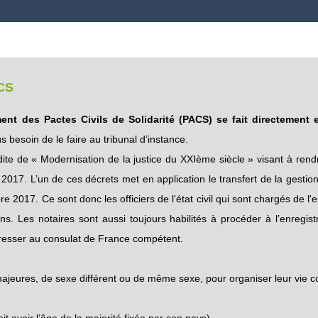
CS
nt des Pactes Civils de Solidarité (PACS) se fait directement en
s besoin de le faire au tribunal d’instance.
e de « Modernisation de la justice du XXIème siècle » visant à rendre
 2017. L’un de ces décrets met en application le transfert de la gestion 
re 2017. Ce sont donc les officiers de l'état civil qui sont chargés de 
ons. Les notaires sont aussi toujours habilités à procéder à l’enregis
resser au consulat de France compétent.
majeures, de sexe différent ou de même sexe, pour organiser leur vie
it avoir l’âge de la majorité fixée par son pays)