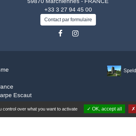
59870 Marchiennes - FRANCE
+33 3 27 94 45 00
Contact par formulaire
isme
Spel
rance
carpe Escaut
o (COA)
 control over what you want to activate
OK, accept all
tique de confidentialité
-
Accessibilité
-
Plan du site