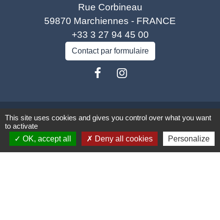
Rue Corbineau
59870 Marchiennes - FRANCE
+33 3 27 94 45 00
Contact par formulaire
Liens
This site uses cookies and gives you control over what you want
to activate
Coeur d'Ostevent Tourisme
OK, accept all
Deny all cookies
Personalize
Département du Nord
Région des Hauts-de-France
Parc naturel régional Scarpe Escaut
Coeur d'Ostrevent Agglo (COA)
Jumelage