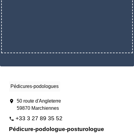
Pédicures-podologues
location_on
50 route d'Angleterre
59870 Marchiennes
+33 3 27 89 35 52
phone
Pédicure-podologue-posturologue