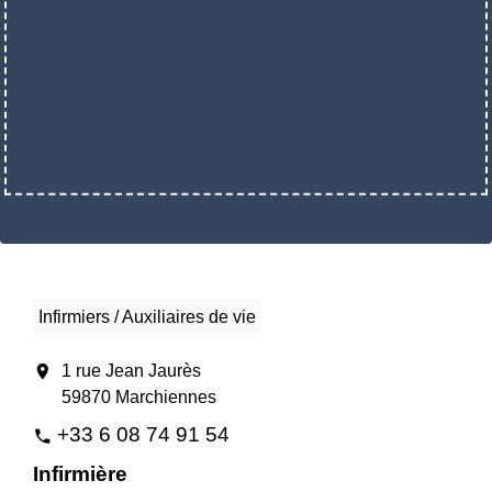
Infirmiers / Auxiliaires de vie
location_on
1 rue Jean Jaurès
59870 Marchiennes
+33 6 08 74 91 54
phone
Infirmière