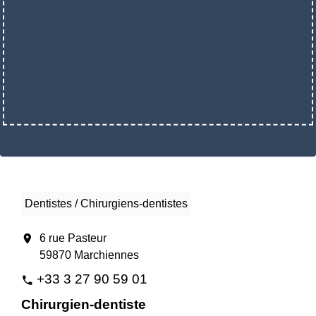
Dentistes / Chirurgiens-dentistes
location_on
6 rue Pasteur
59870 Marchiennes
+33 3 27 90 59 01
phone
Chirurgien-dentiste