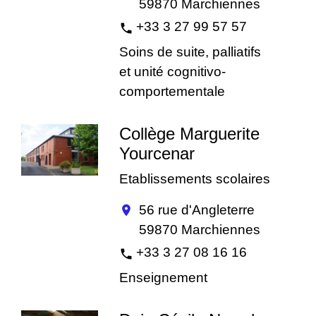
59870 Marchiennes
+33 3 27 99 57 57
phone
Soins de suite, palliatifs
et unité cognitivo-
comportementale
Collège Marguerite
Yourcenar
Etablissements scolaires
56 rue d'Angleterre
location_on
59870 Marchiennes
+33 3 27 08 16 16
phone
Enseignement