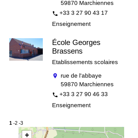
59870 Marchiennes
+33 3 27 90 43 17
phone
Enseignement
École Georges
Brassens
Etablissements scolaires
rue de l'abbaye
location_on
59870 Marchiennes
+33 3 27 90 46 33
phone
Enseignement
1
-2
-3
+