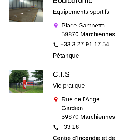
Boulodrome
Equipements sportifs
Place Gambetta
location_on
59870 Marchiennes
+33 3 27 91 17 54
phone
Pétanque
C.I.S
Vie pratique
Rue de l'Ange
location_on
Gardien
59870 Marchiennes
+33 18
phone
Centre d'Incendie et de