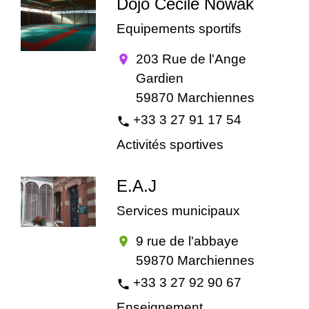
Dojo Cécile Nowak
Equipements sportifs
203 Rue de l'Ange
location_on
Gardien
59870 Marchiennes
+33 3 27 91 17 54
phone
Activités sportives
E.A.J
Services municipaux
9 rue de l'abbaye
location_on
59870 Marchiennes
+33 3 27 92 90 67
phone
Enseignement,