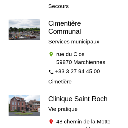
Secours
Cimentière
Communal
Services municipaux
rue du Clos
location_on
59870 Marchiennes
+33 3 27 94 45 00
phone
Cimetière
Clinique Saint Roch
Vie pratique
48 chemin de la Motte
location_on