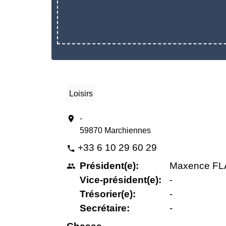
Loisirs
location_on
-
59870 Marchiennes
+33 6 10 29 60 29
phone
Président(e):
Maxence F
people
Vice-président(e):
-
Trésorier(e):
-
Secrétaire:
-