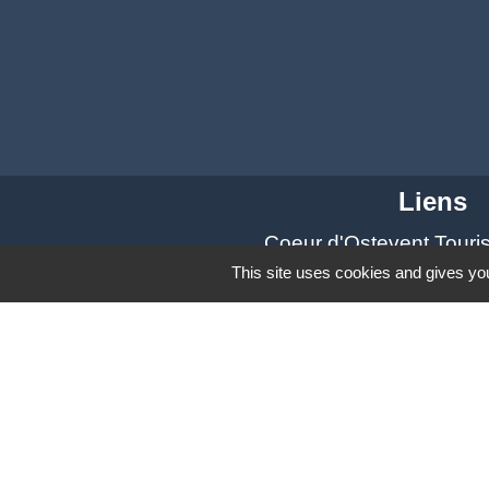
Liens
Coeur d'Ostevent Tour
Département du Nord
This site uses cookies and gives you
Région des Hauts-de-F
Parc naturel régional S
Coeur d'Ostrevent Aggl
Mentions légales
-
Poli