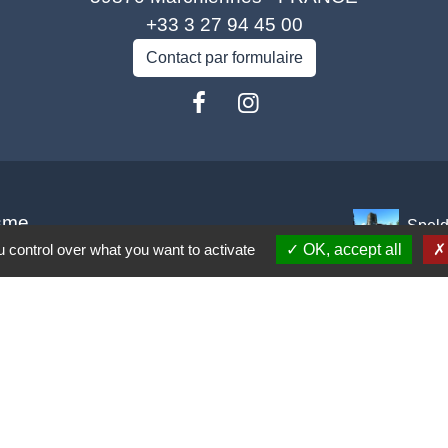
+33 3 27 94 45 00
Contact par formulaire
isme
Spel
 control over what you want to activate
OK, accept all
rance
carpe Escaut
o (COA)
tique de confidentialité
-
Accessibilité
-
Plan du site