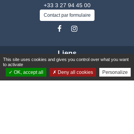
+33 3 27 94 45 00
Contact par formulaire
Liens
This site uses cookies and gives you control over what you want
Coeur d'Ostevent Tourisme
to activate
OK, accept all
Deny all cookies
Personalize
Département du Nord
Région des Hauts-de-France
Parc naturel régional Scarpe Escaut
Coeur d'Ostrevent Agglo (COA)
Jumelage
Speldhurst (Kent - ANGLETERRE)